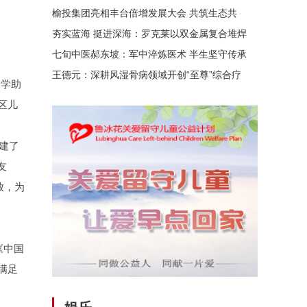
榆投集团亮相丰台倍增发展大会 共筑生态共
夯实蓝海 挺进深海：罗克莱以双金属复合堆焊
七旬中医郝东坡：军中淬炼医术 半生坚守传承
王德元：深耕风湿骨病领域开创“至尊”综合疗
奖学助
区儿
建了
友
放，为
《中国
满足