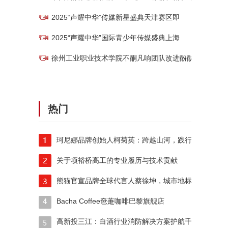
2025“声耀中华”传媒新星盛典天津赛区即
2025“声耀中华”国际青少年传媒盛典上海
徐州工业职业技术学院不酮凡响团队改进酚酞聚
热门
珂尼娜品牌创始人柯菊英：跨越山河，践行公益
关于项裕桥高工的专业履历与技术贡献
熊猫官宣品牌全球代言人蔡徐坤，城市地标户外
Bacha Coffee夿萐咖啡巴黎旗舰店
高新投三江：白酒行业消防解决方案护航千年酒