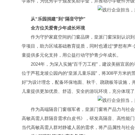
学条件，为优秀学子颁发奖助学金，并推动小学硬件升级
从“乐园捐建”到“隔音守护”
全方位关爱青少年成长环境
作为守护家庭空间的门窗品牌，皇派门窗深刻认识到
学项目，助力区域基础教育提质，同时也通过“梦想有声·
童提供多元化支持，用公益行动守护青少年成长。
2024年，为深入实施“百千万工程”，建设美丽宜
位于芦苞龙坡公园内的“皇派儿童乐园”，将308平方米
好”为设计理念，配备环保地面、秋千、跷跷板等设施，
儿童提供更加优质、舒适、安全的游玩环境，充分体现了
作为高端隔音门窗领军者，皇派门窗将产品力与社会责
高敏高需人群隔音需求白皮书》，研发高隔音、高性能门
当代高敏高需人群对静谧人居的需求，将产品属性与社会