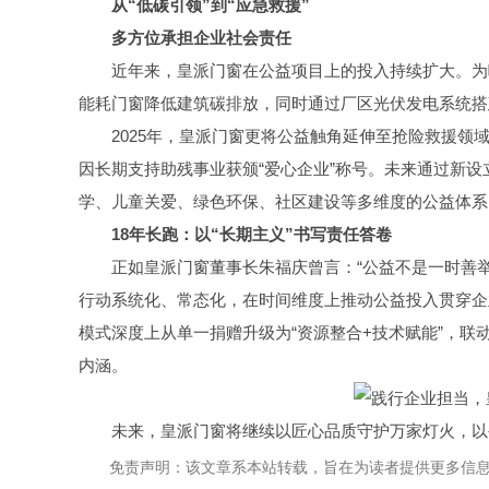
从“低碳引领”到“应急救援”
多方位承担企业社会责任
近年来，皇派门窗在公益项目上的投入持续扩大。为
能耗门窗降低建筑碳排放，同时通过厂区光伏发电系统搭
2025年，皇派门窗更将公益触角延伸至抢险救援领
因长期支持助残事业获颁“爱心企业”称号。未来通过新设
学、儿童关爱、绿色环保、社区建设等多维度的公益体系
18年长跑：以“长期主义”书写责任答卷
正如皇派门窗董事长朱福庆曾言：“公益不是一时善举
行动系统化、常态化，在时间维度上推动公益投入贯穿企
模式深度上从单一捐赠升级为“资源整合+技术赋能”，联
内涵。
未来，皇派门窗将继续以匠心品质守护万家灯火，以公
免责声明：该文章系本站转载，旨在为读者提供更多信