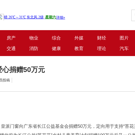
房产
物业
综合
外媒
财经
图片
交通
消防
健康
教育
理论
汽车
爱心捐赠50万元
会员投稿
，皇派门窗向广东省长江公益基金会捐赠50万元，定向用于支持“苔花