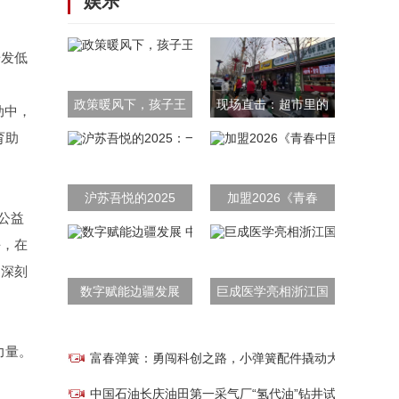
娱乐
研发低
政策暖风下，孩子王
现场直击：超市里的
动中，
育助
沪苏吾悦的2025
加盟2026《青春
公益
块，在
的深刻
数字赋能边疆发展
巨成医学亮相浙江国
力量。
富春弹簧：勇闯科创之路，小弹簧配件撬动大国
中国石油长庆油田第一采气厂“氢代油”钻井试