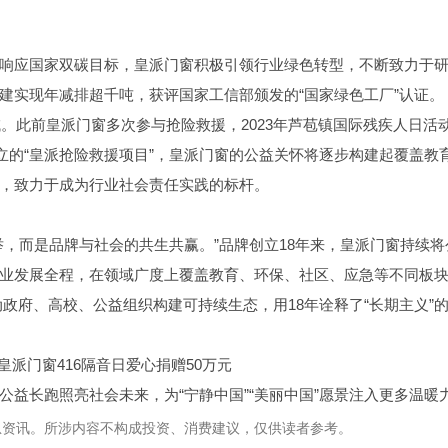
响应国家双碳目标，皇派门窗积极引领行业绿色转型，不断致力于
建实现年减排超千吨，获评国家工信部颁发的“国家绿色工厂”认证。
域。此前皇派门窗多次参与抢险救援，2023年芦苞镇国际残疾人日活
立的“皇派抢险救援项目”，皇派门窗的公益关怀将逐步构建起覆盖教
，致力于成为行业社会责任实践的标杆。
，而是品牌与社会的共生共赢。”品牌创立18年来，皇派门窗持续将
业发展全程，在领域广度上覆盖教育、环保、社区、应急等不同板
动政府、高校、公益组织构建可持续生态，用18年诠释了“长期主义”
益长跑照亮社会未来，为“宁静中国”“美丽中国”愿景注入更多温暖
息资讯。所涉内容不构成投资、消费建议，仅供读者参考。