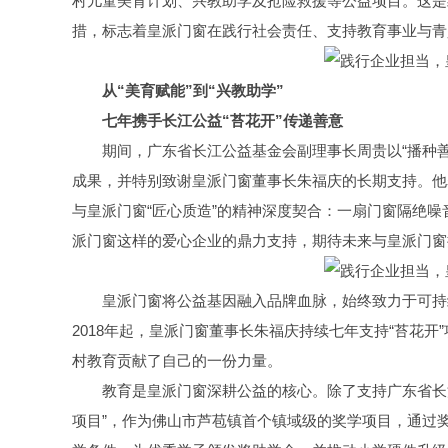
村儿童美育计划、兴教助学及抢险救援等公益项目。这是继
措，标志着皇派门窗在践行社会责任、支持教育事业与青
从“美育赋能”到“兴教助学”
七年携手长江公益“苔花开”传递善意
期间，广东省长江公益基金会副理事长周贵以“播种善
成果，并特别致谢皇派门窗董事长朱福庆的长期支持。他
与皇派门窗“匠心质造”的精神深度契合：一扇门窗隔绝噪
派门窗这样的爱心企业的鼎力支持，期待未来与皇派门窗
皇派门窗将公益基因融入品牌血脉，始终致力于可持
2018年起，皇派门窗董事长朱福庆持续七年支持“苔花开
村教育贡献了自己的一份力量。
教育是皇派门窗深耕公益的核心。除了支持广东省长
项目”，作为佛山市芦苞镇首个镇域级的奖学项目，通过