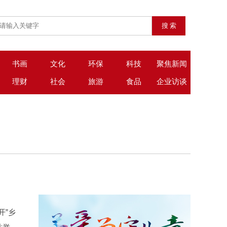
书画
文化
环保
科技
聚焦新闻
理财
社会
旅游
食品
企业访谈
开”乡