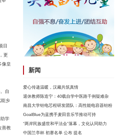
益举
项目
，更
多像皇
新闻
爱心传递温暖，汉藏共筑真情
任。自
退休教师陈造宁：40载自学中医路千例疑难杂
赋能乡
南昌大学钽电芯程研发团队：高性能电容器钽粉
GoalBlue为蓝携手麦田音乐节推动可持
教助学
“两岸民族盛世和平法会”落幕，文化认同助力
改善教
中国兰亭杯 初赛名单 公布 提名