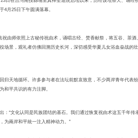
月23日在台灣南投縣埔里真禪聖道院启坛以来，历经设坛祭天、诵经
4月25日下午圆满落幕。
主法祝由师依照上古秘传祝由术，诵唱古经、焚香献祭，将五谷、茶酒
役场景，观礼者仿佛回溯历史长河，深切感受华夏儿女浴血奋战的
回归天地循环。许多参与者在法坛前默哀致意，不少两岸青年代表
为和平共识的有力注脚。
出：“文化认同是民族团结的基石。我们通过恢复祝由术这五千年传
，为兩岸和平統一注入精神动力。”