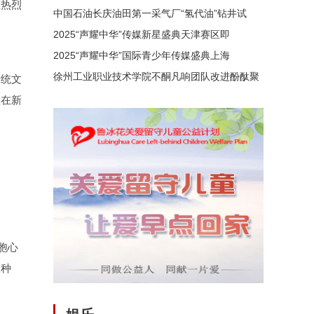
区热烈
中国石油长庆油田第一采气厂“氢代油”钻井试
2025“声耀中华”传媒新星盛典天津赛区即
2025“声耀中华”国际青少年传媒盛典上海
徐州工业职业技术学院不酮凡响团队改进酚酞聚
传统文
慧在新
胞心
望种