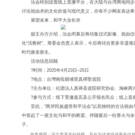
法会特别设置线上直播平台，在大陆与台湾两地同步
讨论祝由术的文化价值与现代意义，亦有不少网友表达希
展望未来，和平大业长存
据主办方介绍，法会闭幕后将结集仪式影像、祝由仪
化“活教材”。筹委会负责人表示，今后将结合更多非遗项
时代焕发新生。
活动信息回顾
?时间：2025年4月23日–25日
?地点：台灣南投縣埔里真禪聖道院
?主办单位：社团法人真禅圣道院研究协会、海峡两
?参与方式：线下受邀嘉宾及公开报名民众；线上直
至此，“两岸民族盛世和平法会”以其独特的古法祝
中筑起了一座文化与和平的桥梁。伴随最后一柱香火与余
子。
免责声明：该文章系本站转载，旨在为读者提供更多信