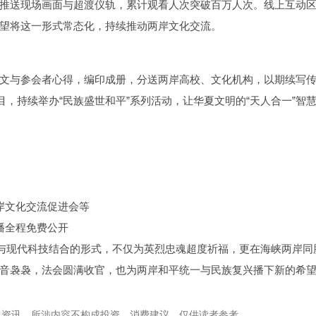
推送现场画面与超渡仪轨，累计观看人次突破百万人次。线上互动
望将这一形式常态化，持续推动两岸文化交流。
文与参会者心得，编印成册，分送两岸高校、文化机构，以期续写
目，持续举办“民族盛世和平”系列活动，让华夏文明的“天人合一”智
岸文化交流促进会等
播全程免费公开
由与现代科技结合的形式，不仅为英烈忠魂超度祈福，更在海峡两岸同
音袅袅，法会圆满收官，也为两岸和平统一与民族复兴播下新的希
息资讯。所涉内容不构成投资、消费建议，仅供读者参考。