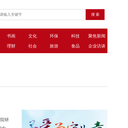
书画
文化
环保
科技
聚焦新闻
理财
社会
旅游
食品
企业访谈
道院研