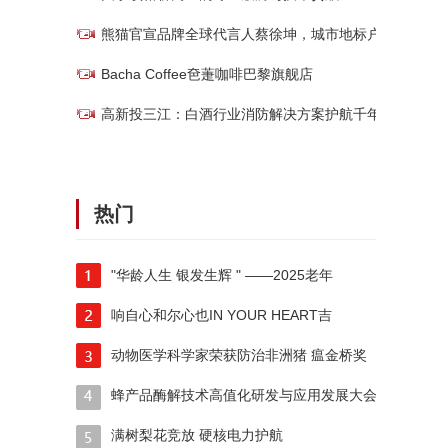
熊猫官宣品牌全球代言人蔡徐坤，城市地标户外
Bacha Coffee夿萐咖啡巴黎旗舰店
高新投三江：白酒行业消防解决方案护航千年酒
热门
"华龄人生 银发生辉 " ——2025老年
响自心和尔心也IN YOUR HEART吉
动物医学科学家荣获防治非洲猪 瘟金桥奖
蜂产品酶解技术高值化研发与应用发展大会在京
满树梨花竞放 硬核电力护航