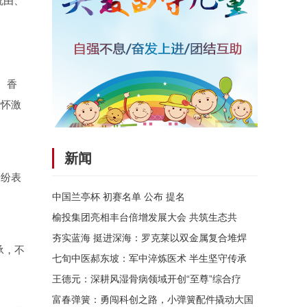
祝由、
、香
壮怀激
新闻
纷纷表
中国兰亭杯 初赛名单 公布 提名
榆投集团亮相丰台倍增发展大会 共筑生态共
夯实蓝海 挺进深海：罗克莱以双金属复合堆焊
承，不
七旬中医郝东坡：军中淬炼医术 半生坚守传承
王德元：深耕风湿骨病领域开创“至尊”综合疗
富春弹簧：勇闯科创之路，小弹簧配件撬动大国