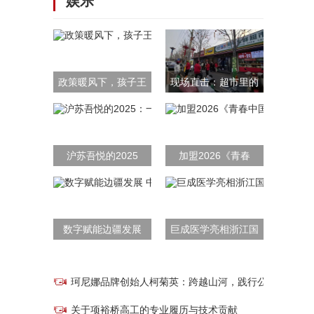
娱乐
政策暖风下，孩子王
现场直击：超市里的
沪苏吾悦的2025
加盟2026《青春
数字赋能边疆发展
巨成医学亮相浙江国
珂尼娜品牌创始人柯菊英：跨越山河，践行公益
关于项裕桥高工的专业履历与技术贡献