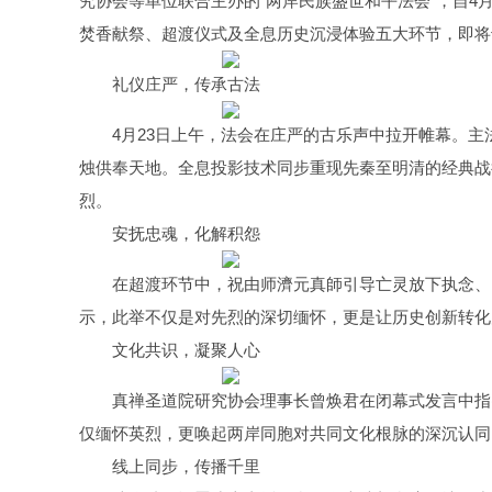
究协会等单位联合主办的“两岸民族盛世和平法会”，自4
焚香献祭、超渡仪式及全息历史沉浸体验五大环节，即将于
礼仪庄严，传承古法
4月23日上午，法会在庄严的古乐声中拉开帷幕。
烛供奉天地。全息投影技术同步重现先秦至明清的经典战
烈。
安抚忠魂，化解积怨
在超渡环节中，祝由师濟元真師引导亡灵放下执念、
示，此举不仅是对先烈的深切缅怀，更是让历史创新转化
文化共识，凝聚人心
真禅圣道院研究协会理事长曾焕君在闭幕式发言中指
仅缅怀英烈，更唤起两岸同胞对共同文化根脉的深沉认同
线上同步，传播千里