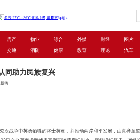
房产
物业
综合
外媒
财经
图片
交通
消防
健康
教育
理论
汽车
化认同助力民族复兴
员投稿
3762次战争中英勇牺牲的将士英灵，并推动两岸和平发展，由真禅圣