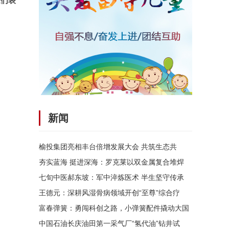
家们表
新闻
榆投集团亮相丰台倍增发展大会 共筑生态共
夯实蓝海 挺进深海：罗克莱以双金属复合堆焊
七旬中医郝东坡：军中淬炼医术 半生坚守传承
王德元：深耕风湿骨病领域开创“至尊”综合疗
富春弹簧：勇闯科创之路，小弹簧配件撬动大国
中国石油长庆油田第一采气厂“氢代油”钻井试