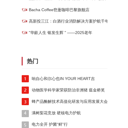
Bacha Coffee夿萐咖啡巴黎旗舰店
高新投三江：白酒行业消防解决方案护航千年酒
"华龄人生 银发生辉 " ——2025老年
热门
响自心和尔心也IN YOUR HEART吉
动物医学科学家荣获防治非洲猪 瘟金桥奖
蜂产品酶解技术高值化研发与应用发展大会在京
满树梨花竞放 硬核电力护航
电力全开 护菌“鲜”行