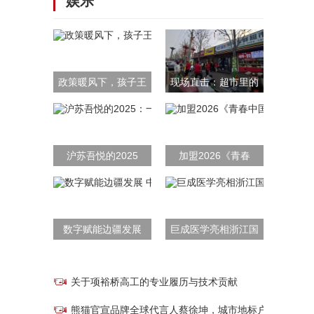
娱乐
政策暖风下，孩子王
现场直击：超市里的
沪苏吾悦的2025
加盟2026《青春
数字赋能边疆发展
巨成医学亮相浙江国
关于项裕桥高工的专业履历与技术贡献
熊猫官宣品牌全球代言人蔡徐坤，城市地标户外