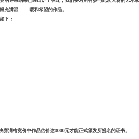
赛的评审结果已经出炉！在此，我们要对所有参与此次大赛的艺术
幅幅充满温 暖和希望的作品。
如下：
决赛润格竞价中作品估价达3000元才能正式颁发所提名的证书。