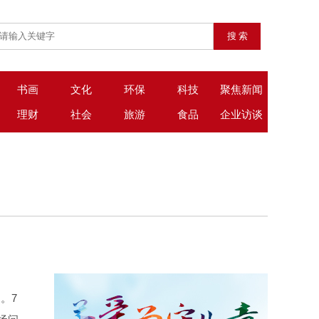
书画
文化
环保
科技
聚焦新闻
理财
社会
旅游
食品
企业访谈
。7