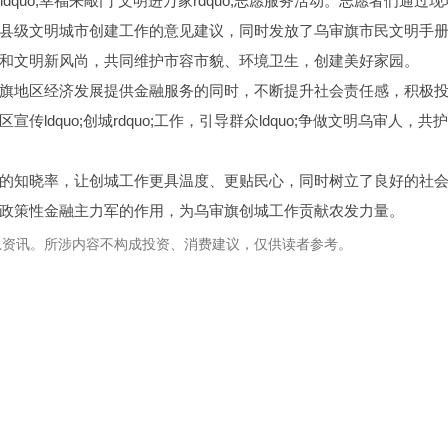
quo;幸福来敲门 文明进万家rdquo;志愿服务活动。志愿者们通过现
县级文明城市创建工作的意见建议，同时发放了乌审旗市民文明手
和文明新风尚，共同维护市容市貌、环境卫生，创建美好家园。
旗地区经济发展提供金融服务的同时，不断提升社会责任感，积极
dquo;创城rdquo;工作，引导群众ldquo;争做文明乌审人，共
的知晓率，让创城工作更具温度、更贴民心，同时树立了良好的社
政策性金融主力军的作用，为乌审旗创城工作贡献农发力量。
息资讯。所涉内容不构成投资、消费建议，仅供读者参考。