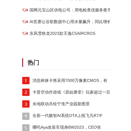
国网元宝山区供电公司：用电检查优服务夜市经
AI竞赛让谷歌数据中心用水量飙升，同比增长
东风雪铁龙2023款天逸C5AIRCROS
热门
消息称徕卡将采用7000万像素CMOS，有
卡普空动作游戏《原始袭变》玩家超过一百万人
央地联动共绘宁淮产业园新图景
全新一代极智AI系统OTA上线飞凡R7/F
哪吒Aya改装车现身BW2023，CEO张