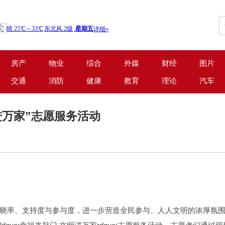
房产
物业
综合
外媒
财经
图片
交通
消防
健康
教育
理论
汽车
进万家”志愿服务活动
晓率、支持度与参与度，进一步营造全民参与、人人文明的浓厚氛围